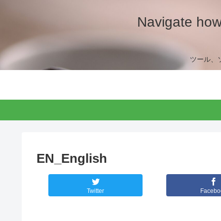
Navigate how 
ツール、
EN_English
Twitter
Facebo