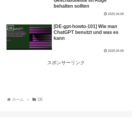
Geschäftsleute im Auge
behalten sollten
2025.04.09
[DE-gpt-howto-101] Wie man
DE
ChatGPT benutzt und was es
kann
2025.04.09
スポンサーリンク
ホーム
DE