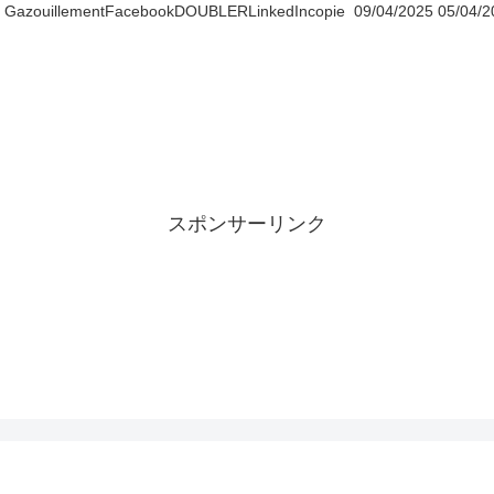
 GazouillementFacebookDOUBLERLinkedIncopie 09/04/2025 05/04/2025
スポンサーリンク