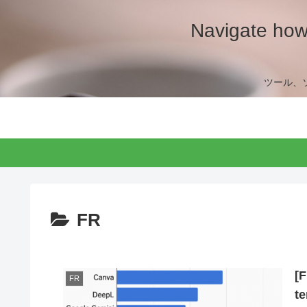
Navigate how 
ツール、
FR
[F
FR
te