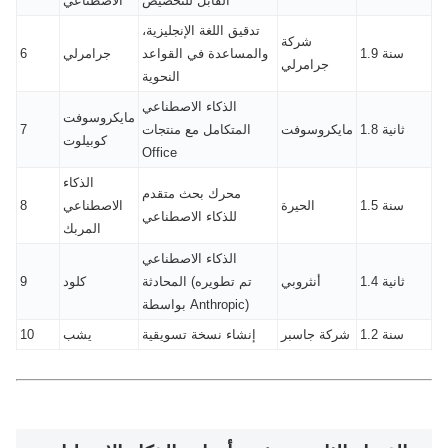
القابل للتخصيص
الاصطناعي
تدقيق اللغة الإنجليزية،
شركة
1.9 سنة
والمساعدة في القواعد
جرامرلي
6
جرامرلي
النحوية
الذكاء الاصطناعي
مايكروسوفت
1.8 ثانية
مايكروسوفت
المتكامل مع منتجات
7
كوبيلوت
Office
الذكاء
محرك بحث متقدم
1.5 سنة
الحيرة
الاصطناعي
8
للذكاء الاصطناعي
المربك
الذكاء الاصطناعي
1.4 ثانية
أنثروبي
المحادثة (تم تطويره
كلود
9
بواسطة Anthropic)
1.2 سنة
شركة جاسبر
إنشاء نسخة تسويقية
يشب
10