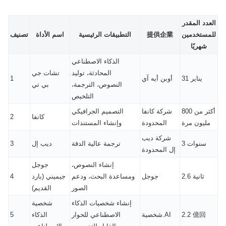
العدد المقدر
للمستخدمين
提供企業
التطبيقات الرئيسية
اسم الأداة
تصنيف
شهريًا
الذكاء الاصطناعي
المحادثة، توليد
تشات جي
31 يناير
أوبن أيه آي
1
النصوص، الترجمة،
بي تي
التلخيص
أكثر من 800
شركة كانفا
التصميم الجرافيكي
كانفا
2
مليون مرة
المحدودة
وإنشاء المستندات
شركة ديب
3 سنوات
ترجمة عالية الدقة
ديب إل
3
إل المحدودة
إنشاء النصوص،
جوجل
2.6 ثانية
جوجل
ومساعدة البحث، ودعم
جيميني (بارد
4
الصور
القديم)
إنشاء شخصيات الذكاء
شخصية
2.2 億回
شخصية.AI
الاصطناعي للحوار
الذكاء
5