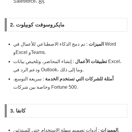
Salesforce، إلخ.
2. مايكروسوفت كوبيلوت
الميزات
: تم دمج الذكاء الاصطناعي للأعمال في Word
وExcel وTeams.
تطبيقات الأعمال
: إنشاء المحاضر، وتلخيص بيانات Excel،
ودعم الرد في Outlook، وما إلى ذلك.
أمثلة للشركات التي تستخدم الخدمة
: سريعة التوسع،
وخاصة بين شركات Fortune 500.
3. كانفا
: أدوات تصميم سهلة الاستخدام حتى للمبتدئين.
المميزات